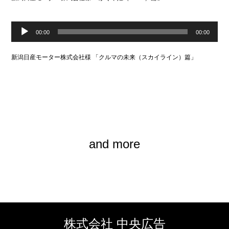
ヤ
ー
音
声
00:00
00:00
プ
レ
ー
新潟日産モーター株式会社様 「クルマの未来（スカイライン）篇」
ヤ
ー
and more
株式会社 中央広告