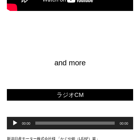
and more
ラジオCM
音
声
00:00
00:00
プ
レ
ー
新潟日産モーター株式会社様 「かぐや姫（
LEAF
）篇」