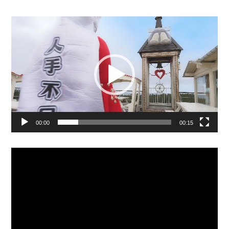
動
画
プ
レ
ー
ヤ
ー
00:00
00:15